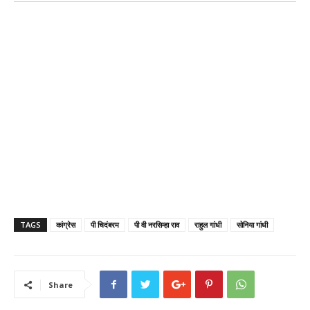
TAGS
कांग्रेस
पी चिदंबरम
पी वी नरसिम्हा राव
राहुल गांधी
सोनिया गांधी
Share