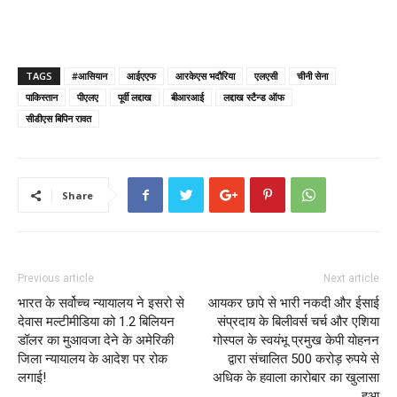
TAGS
#आसियान
आईएएफ
आरकेएस भदौरिया
एलएसी
चीनी सेना
पाकिस्तान
पीएलए
पूर्वी लद्दाख
बीआरआई
लद्दाख स्टैन्ड ऑफ
सीडीएस बिपिन रावत
Share
Previous article
Next article
भारत के सर्वोच्च न्यायालय ने इसरो से
आयकर छापे से भारी नकदी और ईसाई
देवास मल्टीमीडिया को 1.2 बिलियन
संप्रदाय के बिलीवर्स चर्च और एशिया
डॉलर का मुआवजा देने के अमेरिकी
गोस्पल के स्वयंभू प्रमुख केपी योहनन
जिला न्यायालय के आदेश पर रोक
द्वारा संचालित 500 करोड़ रुपये से
लगाई!
अधिक के हवाला कारोबार का खुलासा
हुआ