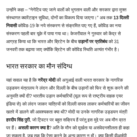
उन्होंने कहा – “नेगेटिव पाए जाने वालों को भुगतान वाली और सरकार द्वारा मुफ्त
संस्थागत क्वारेंटाइन सुविधा, दोनों का विकल्प दिया जाएगा।” अब तक
13 दिल्ली
निवासी
कोविड-19 के नये संस्करण से संक्रमित पाए गए हैं, कोविड का नया
संस्करण पहली बार यूके में पाया गया था। केजरीवाल ने गुरुवार को केंद्र से
आग्रह किया था कि भारत और ब्रिटेन के बीच
उड़ानों पर प्रतिबंध
को 31
जनवरी तक बढ़ाया जाए क्योंकि ब्रिटेन की कोविड स्थिति अत्यंत गंभीर है।
भारत सरकार का मौन संदिग्ध
यहां सवाल यह है कि
नरेंद्र मोदी
की अगुआई वाली भारत सरकार के नागरिक
उड्डयन मंत्रालय ने लंदन और दिल्ली के बीच उड़ानों को फिर से शुरू करने की
अनुमति क्यों दी? भारतीय उड़ान कर्मचारियों (मूल रूप से राष्ट्रीय वाहक एयर
इंडिया से) को लंदन जाकर यात्रियों को दिल्ली वापस लाकर कर्मचारियों का जीवन
खतरे में डालने की आवश्यकता क्या थी? मोदी या उनके नागरिक उड्डयन मंत्री
हरदीप सिंह पुरी
, जो ट्विटर पर बहुत सक्रिय हैं परंतु इस मुद्दे पर अब मौन व्रत
पर हैं।
असली कारण क्या है
? अति के मौन को मूर्खता या असंवेदनशीलता ही कहा
जा सकता है, जब तक कि ऐसा करने के अन्य कारण न हों। क्या किसी वीआईपी