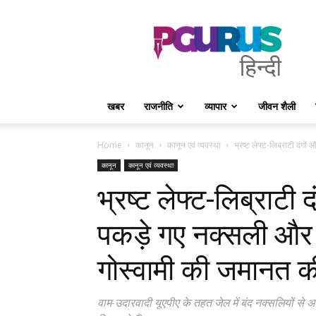
PGurus
Hindi
खबर
राजनीति
व्यापार
जीवन शैली
Home
कानून
कानून एवं व्यवस्था
भ्रष्ट लेफ्ट-लिब्राटी दंगों
कानून
कानून एवं व्यवस्था
भ्रष्ट लेफ्ट-लिब्राटी द
पकड़े गए नक्सली और 
गोस्वामी की जमानत की 
वाम-उदारवादी यूएपीए के तहत जेल में बंद नक्सलियों स