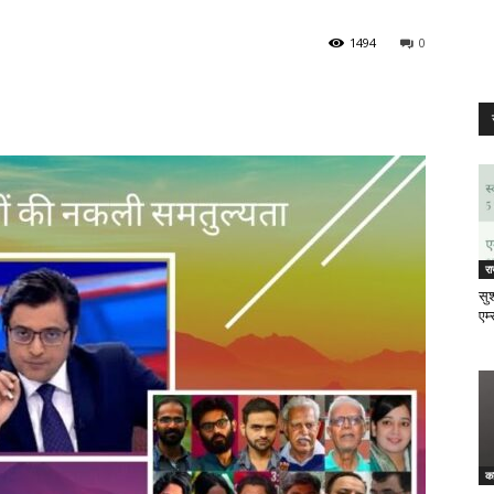
1494
0
र
सुश
एम्
क