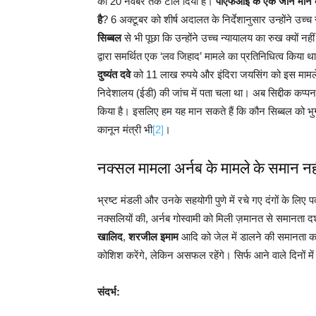
को 20 नवंबर तक टाल दिया है।
पीएफआई के एक जाने माने का
है
? 6 अक्टूबर को शीर्ष अदालत के निर्देशानुसार उन्होंने उच
सिब्बल
से भी पूछा कि उन्होंने उच्च न्यायालय का रुख क्यों
द्वारा समर्थित एक ‘लव जिहाद’ मामले का प्रतिनिधित्व किया 
दुष्यंत दवे
को 11 लाख रुपये और इंदिरा जयसिंग को इस मामले 
निदेशालय (ईडी) की जांच में पता चला था। अब सिद्दीक कप्पन के
किया है। इसलिए हम यह मान सकते हैं कि कौन सिब्बल को भुगता
कानून मंत्री भी
[2]
।
नक्सल मामला अर्नब के मामले के समान नही
भ्रष्ट मंडली और उनके सहयोगी पुणे में रचे गए दंगों के लिए 
नक्सलियों की, अर्नब गोस्वामी को मिली ज़मानत से समानता दर्श
खालिद
,
शरजील इमाम
आदि को जेल में डालने की समानता करने
कोशिश करेंगे, लेकिन असफल रहेंगे। सिर्फ आने वाले दिनों मे
संदर्भ: