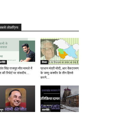
सबसे लोकप्रिय
ाजनीति
विचार
ांत सिंह राजपूत मौत मामले में
प्रधान मंत्री मोदी, आर वेंकटरमण
स की रिपोर्ट पर संसदीय...
के जम्मू-कश्मीर के तीन हिस्से
करने...
ानून
राजनीति