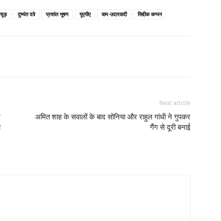
चूड़
दुष्यंत दवे
प्रशांत भूषण
यूएपीए
वाम-उदारवादी
सिद्दीक कप्पन
Next article
ल
अमित शाह के सवालों के बाद सोनिया और राहुल गांधी ने गुपकर
ो
गैंग से दूरी बनाई