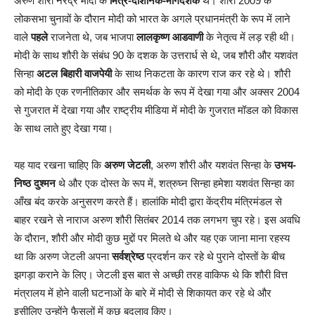
अरुण शौरी नरेंद्र मोदी के
मित्र-दार्शनिक-मार्गदर्शक
थे। शौरी 2009 के
लोकसभा चुनावों के दौरान मोदी को भारत के अगले प्रधानमंत्री के रूप में लाने
वाले
पहले
राजनेता थे, जब भाजपा
लालकृष्ण आडवाणी
के नेतृत्व में लड़ रही थी।
मोदी के साथ शौरी के संबंध 90 के दशक के उत्तरार्ध से थे, जब शौरी और यशवंत
सिन्हा
अटल बिहारी वाजपेयी
के साथ निकटता के कारण राज कर रहे थे। शौरी
को मोदी के एक रणनीतिकार और समर्थक के रूप में देखा गया और अक्सर 2004
से गुजरात में देखा गया और राष्ट्रीय मीडिया में मोदी के गुजरात मॉडल को विकास
के साथ लाते हुए देखा गया।
यह याद रखना चाहिए कि
अरुण जेटली
, अरुण शौरी और यशवंत सिन्हा के
उभय-
निष्ठ दुश्मन
थे और एक दोस्त के रूप में, शत्रुघ्न सिन्हा हमेशा यशवंत सिन्हा का
आँख बंद करके अनुसरण करते हैं। हालांकि मोदी द्वारा केंद्रीय मंत्रिमंडल से
बाहर रखने से नाराज अरुण शौरी सितंबर 2014 तक लगभग चुप रहे। इस अवधि
के दौरान, शौरी और मोदी कुछ मुद्दों पर मिलते थे और यह एक जाना माना रहस्य
था कि अरुण जेटली अपना
सर्वश्रेष्ठ
प्रदर्शन कर रहे थे पुराने दोस्तों के बीच
झगड़ा कराने के लिए। जेटली इस बात से अच्छी तरह वाकिफ थे कि शौरी वित्त
मंत्रालय में होने वाली घटनाओं के बारे में मोदी से शिकायत कर रहे थे और
इसीलिए उन्होंने फैसलों में कुछ बदलाव किए।