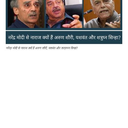
नरेंद्र मोदी से नाराज क्यों हैं अरुण शौरी, यशवंत और शत्रुघ्न सिन्हा?