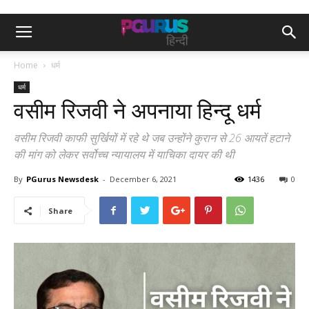
Home
धर्म
धर्म
वसीम रिजवी ने अपनाया हिन्दू धर्म
वसीम रिजवी काफी सुर्खियों में रहे थे जब उन्होंने कुरान से 26 आयतें हटाने
की मांग को लेकर सर्वोच्च न्यायालय में याचिका दायर की थी
By
PGurus Newsdesk
-
December 6, 2021
1436
0
Share