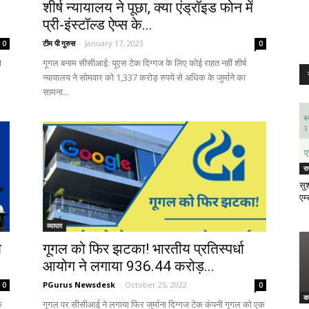
शीर्ष न्यायालय ने पूछा, क्या एंड्रॉइड फोन में
प्री-इंस्टॉल्ड ऐप्स के...
टीम पी गुरुस
-
January 17, 2023
0
0
ो
गूगल बनाम सीसीआई: यूएस टेक दिग्गज के लिए कोई राहत नहीं शीर्ष
न्यायालय ने सोमवार को 1,337 करोड़ रुपये से अधिक के जुर्माने का
सामना...
र
सुश
एम्
व्यापार
ल
गूगल को फिर झटका! भारतीय प्रतिस्पर्धा
आयोग ने लगाया ₹936.44 करोड़...
PGurus Newsdesk
-
October 25, 2022
0
0
क
े
गूगल पर सीसीआई ने लगाया फिर जुर्माना दिग्गज टेक कंपनी गूगल को एक