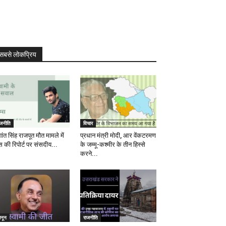
सबसे लोकप्रिय
ाजनीति
विचार
ांत सिंह राजपूत मौत मामले में
प्रधान मंत्री मोदी, आर वेंकटरमण
स की रिपोर्ट पर संसदीय...
के जम्मू-कश्मीर के तीन हिस्से
करने...
ानून
राजनीति