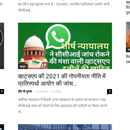
सु
के
बार फिर बड़ा झटका लगा है। दरअसल, भारतीय प्रतिस्पर्धा आयोग यानी
दि
सीसीआई...
पुर
र
वि
एच
कानून
व्हाट्सएप की 2021 की गोपनीयता नीति में
प्रतिस्पर्धा आयोग की जांच...
टीम पी गुरुस
-
October 15, 2022
0
0
सर्वोच्च न्यायालय ने दिल्ली उच्च न्यायालय के आदेश को बरकरार रखा,
सीसीआई जांच को रोकने के लिए व्हाट्सएप की दलीलों पर विचार करने
से...