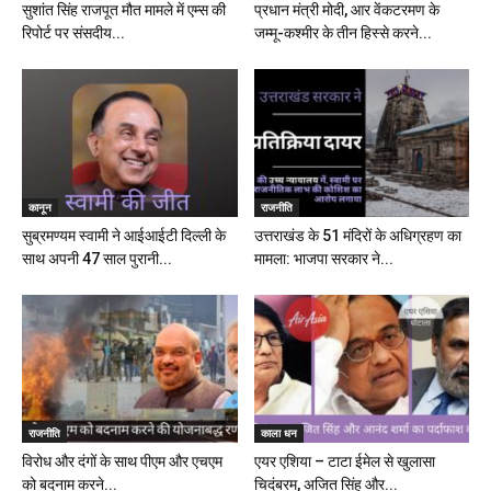
सुशांत सिंह राजपूत मौत मामले में एम्स की
प्रधान मंत्री मोदी, आर वेंकटरमण के
रिपोर्ट पर संसदीय...
जम्मू-कश्मीर के तीन हिस्से करने...
कानून
राजनीति
सुब्रमण्यम स्वामी ने आईआईटी दिल्ली के
उत्तराखंड के 51 मंदिरों के अधिग्रहण का
साथ अपनी 47 साल पुरानी...
मामला: भाजपा सरकार ने...
राजनीति
काला धन
विरोध और दंगों के साथ पीएम और एचएम
एयर एशिया – टाटा ईमेल से खुलासा
को बदनाम करने...
चिदंबरम, अजित सिंह और...