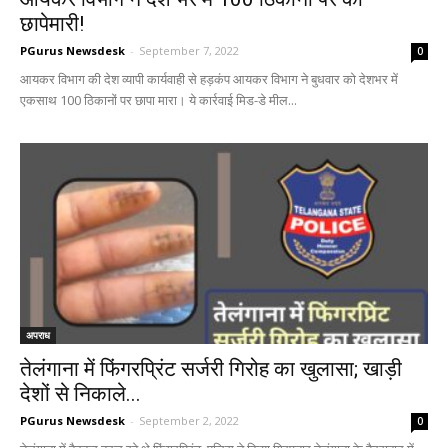
छापेमारी!
PGurus Newsdesk
-
September 7, 2022
0
आयकर विभाग की देश व्यापी कार्यवाही से हड़कंप आयकर विभाग ने बुधवार को देशभर में
एकसाथ 100 ठिकानों पर छापा मारा। ये कार्रवाई मिड-डे मील...
अपराध
तेलंगाना में फिंगरप्रिंट सर्जरी गिरोह का खुलासा; खाड़ी
देशों से निकाले...
PGurus Newsdesk
-
September 2, 2022
0