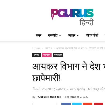
PGurus
Hindi
खबर
राजनीति
व्यापार
जीवन शैली
Home
अपराध
आयकर विभाग ने देश भर में 100 ठिकानों पर की छा
अपराध
राजनीति
भ्रष्टाचार
आयकर विभाग ने देश भ
छापेमारी!
दिल्ली, राजस्थान, महाराष्ट्र, उत्तर प्रदेश, छत्तीसगढ़ औ
By
PGurus Newsdesk
-
September 7, 2022