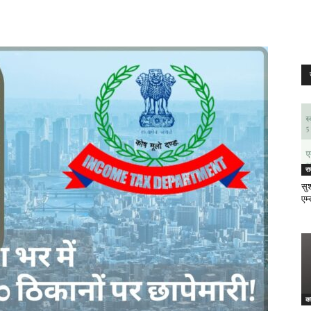
र
सुश
एम्
क