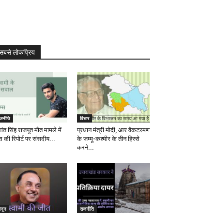
सबसे लोकप्रिय
ाजनीति
विचार
ांत सिंह राजपूत मौत मामले में
प्रधान मंत्री मोदी, आर वेंकटरमण
स की रिपोर्ट पर संसदीय...
के जम्मू-कश्मीर के तीन हिस्से
करने...
ानून
राजनीति