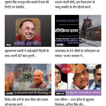
सुशांत सिंह राजपूत मौत मामले में एम्स की
प्रधान मंत्री मोदी, आर वेंकटरमण के
रिपोर्ट पर संसदीय...
जम्मू-कश्मीर के तीन हिस्से करने...
कानून
राजनीति
सुब्रमण्यम स्वामी ने आईआईटी दिल्ली के
उत्तराखंड के 51 मंदिरों के अधिग्रहण का
साथ अपनी 47 साल पुरानी...
मामला: भाजपा सरकार ने...
राजनीति
काला धन
विरोध और दंगों के साथ पीएम और एचएम
एयर एशिया – टाटा ईमेल से खुलासा
को बदनाम करने...
चिदंबरम, अजित सिंह और...