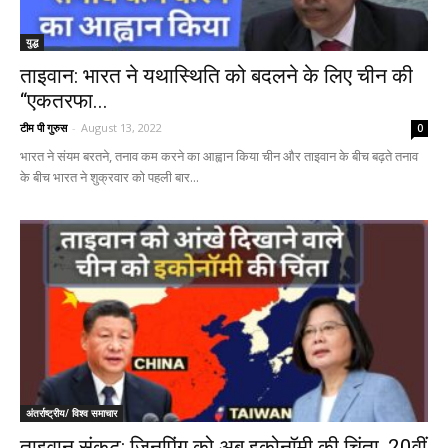
युद्ध
ताइवान: भारत ने यथास्थिति को बदलने के लिए चीन की
“एकतरफा...
टीम पी गुरुस
-
August 13, 2022
0
भारत ने संयम बरतने, तनाव कम करने का आह्वान किया चीन और ताइवान के बीच बढ़ते तनाव
के बीच भारत ने शुक्रवार को पहली बार...
अंतर्राष्ट्रीय/ विश्व समाचार
ताइवान संकट: जिनपिंग को अब इकोनॉमी की चिंता, 20वीं