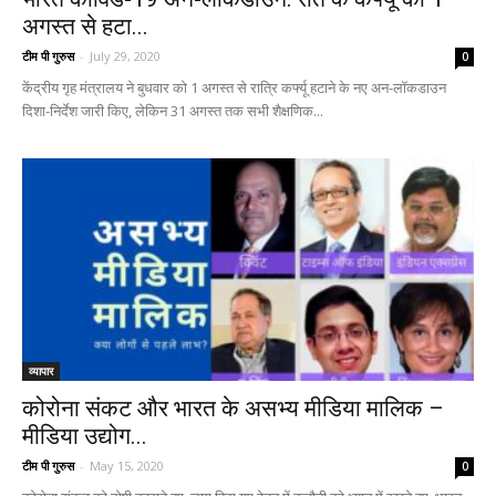
अगस्त से हटा...
टीम पी गुरुस
-
July 29, 2020
0
केंद्रीय गृह मंत्रालय ने बुधवार को 1 अगस्त से रात्रि कर्फ्यू हटाने के नए अन-लॉकडाउन
दिशा-निर्देश जारी किए, लेकिन 31 अगस्त तक सभी शैक्षणिक...
व्यापार
कोरोना संकट और भारत के असभ्य मीडिया मालिक –
मीडिया उद्योग...
टीम पी गुरुस
-
May 15, 2020
0