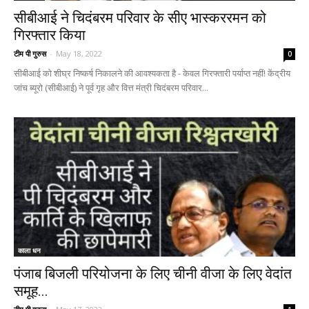
सीबीआई ने चिदंबरम परिवार के सीए भास्कररमन को
गिरफ्तार किया
टीम पी गुरुस
-
May 18, 2022
0
सीबीआई को शीघ्र निष्कर्ष निकालने की आवश्यकता है - केवल गिरफ्तारी पर्याप्त नहीं! केंद्रीय
जांच ब्यूरो (सीबीआई) ने पूर्व गृह और वित्त मंत्री चिदंबरम परिवार...
काला धन
पंजाब बिजली परियोजना के लिए चीनी वीजा के लिए वेदांत
समूह...