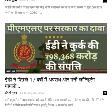
टीम पी गुरुस
-
May 17, 2022
1
कार्ति की फर्म ने वेदांता ग्रुप के लिए चीनी नागरिकों को वीजा जारी करने के लिए 50 लाख
रुपये की रिश्वत ली थी 2010 में...
काला धन
ईडी ने पिछले 17 वर्षों में अपराध और मनी लॉन्ड्रिंग
मामलों...
टीम पी गुरुस
-
February 25, 2022
0
ईडी (प्रवर्तन निदेशालय) के दावे बड़े हैं लेकिन क्या सच्चाई अलग है? भारत की मनी लॉन्ड्रिंग
विरोधी एजेंसी प्रवर्तन निदेशालय (ईडी) ने 98,368 करोड़ रुपये...