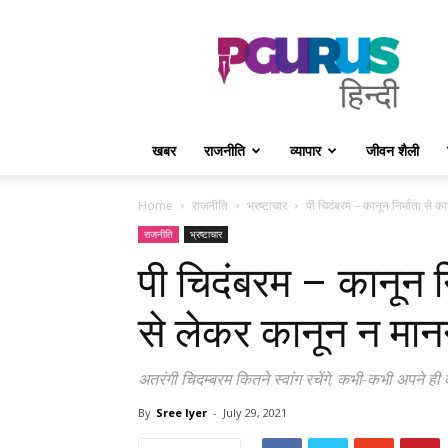
PGurus
Hindi
खबर
राजनीति
व्यापार
जीवन शैली
Home
राजनीति
भ्रष्टाचार
पी चिदंबरम – कानून निर्माता से का
राजनीति
भ्रष्टाचार
पी चिदंबरम – कानून नि
से लेकर कानून न मान
अतरंगी चिदम्बरम कितने स्वांग रचेंगे, कभी-कभी अपने ही 
By
Sree Iyer
-
July 29, 2021