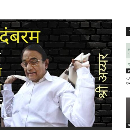
र
सुश
एम्
क