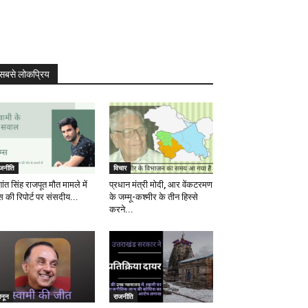
सबसे लोकप्रिय
ाजनीति
विचार
ांत सिंह राजपूत मौत मामले में
प्रधान मंत्री मोदी, आर वेंकटरमण
स की रिपोर्ट पर संसदीय...
के जम्मू-कश्मीर के तीन हिस्से
करने...
ानून
राजनीति