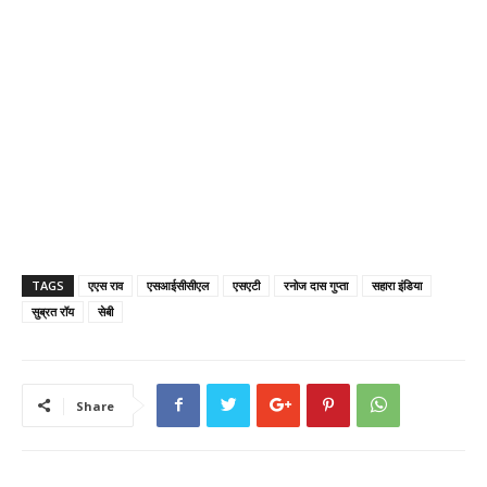
TAGS
एएस राव
एसआईसीसीएल
एसएटी
रनोज दास गुप्ता
सहारा इंडिया
सुब्रत रॉय
सेबी
Share