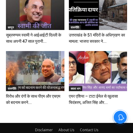
कानून
राजनीति
सुब्रमण्यम स्वामी ने आईआईटी दिल्ली के
उत्तराखंड के 51 मंदिरों के अधिग्रहण का
साथ अपनी 47 साल पुरानी...
मामला: भाजपा सरकार ने...
राजनीति
काला धन
विरोध और दंगों के साथ पीएम और एचएम
एयर एशिया – टाटा ईमेल से खुलासा
को बदनाम करने...
चिदंबरम, अजित सिंह और...
Disclaimer
About Us
Contact Us