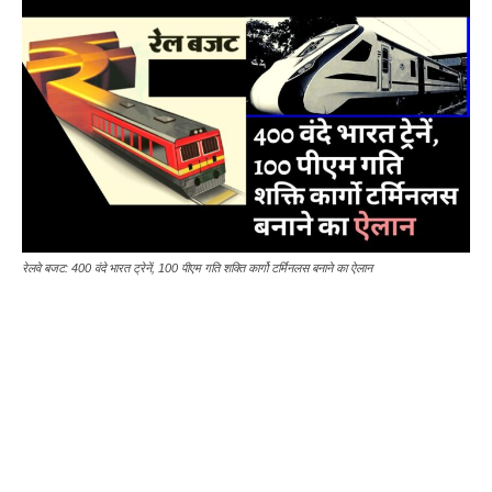
रेलवे बजट: 400 वंदे भारत ट्रेनें, 100 पीएम गति शक्ति कार्गो टर्मिनलस बनाने का ऐलान