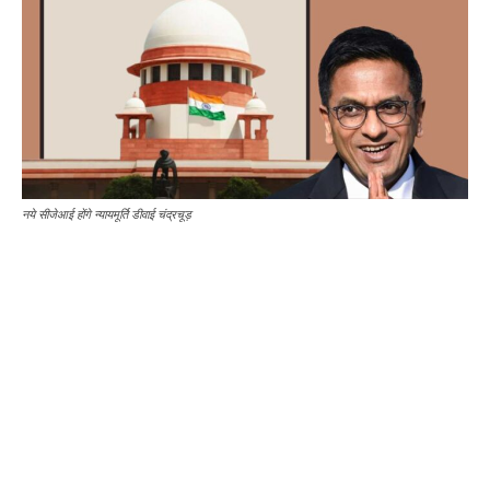
नये सीजेआई होंगे न्यायमूर्ति डीवाई चंद्रचूड़