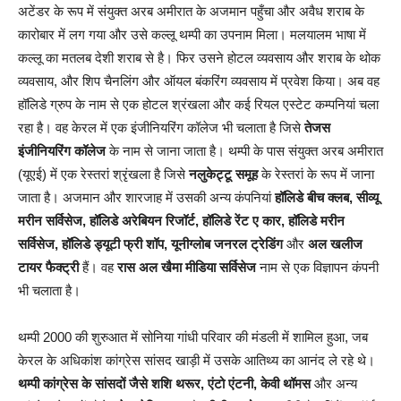
अटेंडर के रूप में संयुक्त अरब अमीरात के अजमान पहुँचा और अवैध शराब के
कारोबार में लग गया और उसे कल्लू थम्पी का उपनाम मिला। मलयालम भाषा में
कल्लू का मतलब देशी शराब से है। फिर उसने होटल व्यवसाय और शराब के थोक
व्यवसाय, और शिप चैनलिंग और ऑयल बंकरिंग व्यवसाय में प्रवेश किया। अब वह
हॉलिडे ग्रुप के नाम से एक होटल श्रंखला और कई रियल एस्टेट कम्पनियां चला
रहा है। वह केरल में एक इंजीनियरिंग कॉलेज भी चलाता है जिसे
तेजस
इंजीनियरिंग कॉलेज
के नाम से जाना जाता है। थम्पी के पास संयुक्त अरब अमीरात
(यूएई) में एक रेस्तरां श्रृंखला है जिसे
नलुकेट्टू समूह
के रेस्तरां के रूप में जाना
जाता है। अजमान और शारजाह में उसकी अन्य कंपनियां
हॉलिडे बीच क्लब, सीव्यू
मरीन सर्विसेज, हॉलिडे अरेबियन रिजॉर्ट, हॉलिडे रेंट ए कार, हॉलिडे मरीन
सर्विसेज, हॉलिडे ड्यूटी फ्री शॉप, यूनीग्लोब जनरल ट्रेडिंग
और
अल खलीज
टायर फैक्ट्री
हैं। वह
रास अल खैमा मीडिया सर्विसेज
नाम से एक विज्ञापन कंपनी
भी चलाता है।
थम्पी 2000 की शुरुआत में सोनिया गांधी परिवार की मंडली में शामिल हुआ, जब
केरल के अधिकांश कांग्रेस सांसद खाड़ी में उसके आतिथ्य का आनंद ले रहे थे।
थम्पी कांग्रेस के सांसदों जैसे शशि थरूर, एंटो एंटनी, केवी थॉमस
और अन्य