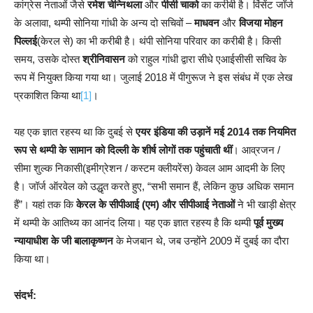
कांग्रेस नेताओं जैसे
रमेश चेन्निथला
और
पीसी चाको
का करीबी है। विंसेंट जॉर्ज
के अलावा, थम्पी सोनिया गांधी के अन्य दो सचिवों –
माधवन
और
विजया मोहन
पिल्लई
(केरल से) का भी करीबी है। थंपी सोनिया परिवार का करीबी है। किसी
समय, उसके दोस्त
श्रीनिवासन
को राहुल गांधी द्वारा सीधे एआईसीसी सचिव के
रूप में नियुक्त किया गया था। जुलाई 2018 में पीगुरूज ने इस संबंध में एक लेख
प्रकाशित किया था
[1]
।
यह एक ज्ञात रहस्य था कि दुबई से
एयर इंडिया की उड़ानें मई 2014 तक नियमित
रूप से थम्पी के सामान को दिल्ली के शीर्ष लोगों तक पहुंचाती थीं
। आव्रजन /
सीमा शुल्क निकासी(इमीग्रेशन / कस्टम क्लीयरेंस) केवल आम आदमी के लिए
है। जॉर्ज ऑरवेल को उद्धृत करते हुए, “सभी समान हैं, लेकिन कुछ अधिक समान
हैं”। यहां तक कि
केरल के सीपीआई (एम) और सीपीआई नेताओं
ने भी खाड़ी क्षेत्र
में थम्पी के आतिथ्य का आनंद लिया। यह एक ज्ञात रहस्य है कि थम्पी
पूर्व मुख्य
न्यायाधीश के जी बालाकृष्णन
के मेजबान थे, जब उन्होंने 2009 में दुबई का दौरा
किया था।
संदर्भ: