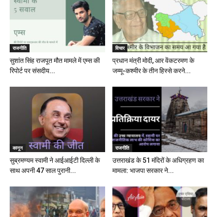
राजनीति
विचार
सुशांत सिंह राजपूत मौत मामले में एम्स की
प्रधान मंत्री मोदी, आर वेंकटरमण के
रिपोर्ट पर संसदीय...
जम्मू-कश्मीर के तीन हिस्से करने...
कानून
राजनीति
सुब्रमण्यम स्वामी ने आईआईटी दिल्ली के
उत्तराखंड के 51 मंदिरों के अधिग्रहण का
साथ अपनी 47 साल पुरानी...
मामला: भाजपा सरकार ने...