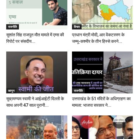
राजनीति
विचार
सुशांत सिंह राजपूत मौत मामले में एम्स की
प्रधान मंत्री मोदी, आर वेंकटरमण के
रिपोर्ट पर संसदीय...
जम्मू-कश्मीर के तीन हिस्से करने...
कानून
राजनीति
सुब्रमण्यम स्वामी ने आईआईटी दिल्ली के
उत्तराखंड के 51 मंदिरों के अधिग्रहण का
साथ अपनी 47 साल पुरानी...
मामला: भाजपा सरकार ने...