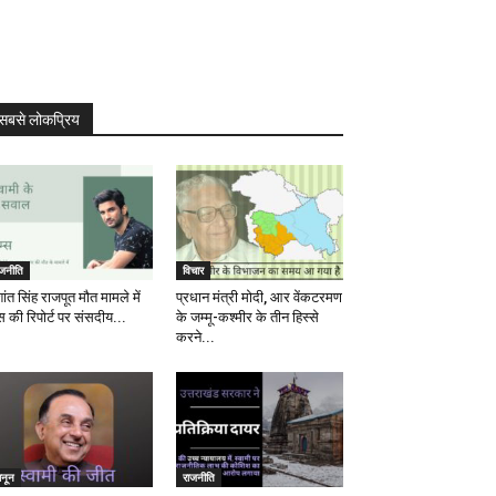
सबसे लोकप्रिय
ाजनीति
विचार
ांत सिंह राजपूत मौत मामले में
प्रधान मंत्री मोदी, आर वेंकटरमण
स की रिपोर्ट पर संसदीय...
के जम्मू-कश्मीर के तीन हिस्से
करने...
ानून
राजनीति