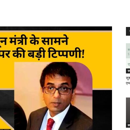
र
सुश
एम्
क