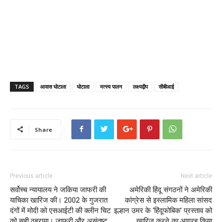
TAGS
आवास घोटाला
घोटाला
मत्स्य पालन
लक्ष्यद्वीप
सीबीआई
Share
Previous article
Next article
सर्वोच्च न्यायालय ने जकिया जाफरी की
अमेरिकी हिंदू संगठनों ने अमेरिकी
याचिका खारिज की। 2002 के गुजरात
कांग्रेस से इस्लामिक महिला सांसद
दंगों में मोदी को एसआईटी की क्लीन चिट
इल्हान उमर के ‘हिंदूफोबिक’ प्रस्ताव को
को सही ठहराया। जाफरी और असंतुष्ट
खारिज करने का आग्रह किया