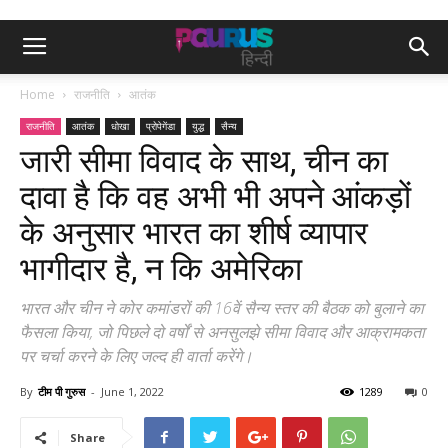
Home
राजनीति
आतंक
राजनीति
आतंक
धोखा
प्रोपेगेंडा
युद्ध
सैन्य
जारी सीमा विवाद के साथ, चीन का
दावा है कि वह अभी भी अपने आंकड़ों
के अनुसार भारत का शीर्ष व्यापार
भागीदार है, न कि अमेरिका
भारत और चीन ने कोर कमांडरों की 16वें सैन्य स्तर की बैठक को बुलाने का
फैसला किया, जो पिछले दो वर्षों से अनसुलझे सीमा विवाद और आक्रामकता
पर चर्चा करने के लिए जल्द ही वार्ता करेंगे।
By
टीम पी गुरुस
-
June 1, 2022
1289
0
Share