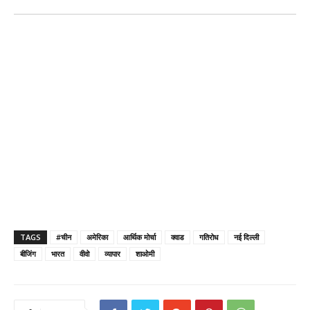
TAGS
#चीन
अमेरिका
आर्थिक मोर्चा
क्वाड
गतिरोध
नई दिल्ली
बीजिंग
भारत
वीवो
व्यापार
शाओमी