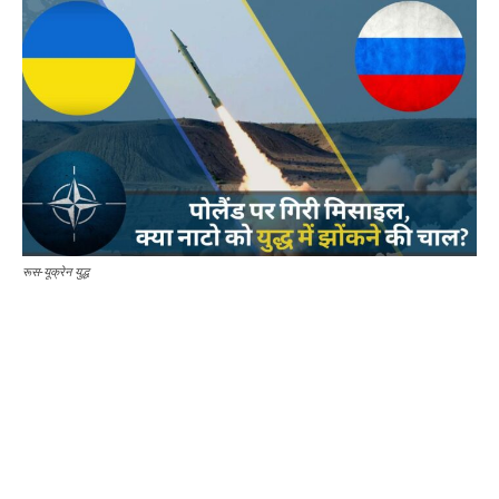
रूस-यूक्रेन युद्ध