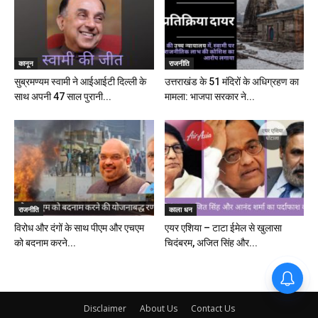
कानून
राजनीति
सुब्रमण्यम स्वामी ने आईआईटी दिल्ली के
उत्तराखंड के 51 मंदिरों के अधिग्रहण का
साथ अपनी 47 साल पुरानी...
मामला: भाजपा सरकार ने...
राजनीति
काला धन
विरोध और दंगों के साथ पीएम और एचएम
एयर एशिया – टाटा ईमेल से खुलासा
को बदनाम करने...
चिदंबरम, अजित सिंह और...
Disclaimer
About Us
Contact Us