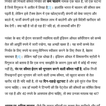
निर्यात की निचली कीमत निर्यात की
कम चालान
नामक एक चाल है, जो एक घटना
है जिसे पिगुरूज ने अतीत में लिखा है
[3]
। हालांकि भारत में चालान की कीमत कम
पढ़ती है, लेकिन इसे टैक्स हेवन में एक खोल(फर्जी) कंपनी को बेचा जाएगा और
बदले में, फर्जी कंपनी इसे एक विशाल लाभ में बदलेगी और इसे विदेशी खरीदार को
बेच देगी। क्या यही है जो हो रहा है? यदि हां, तो लाभार्थी कौन हैं?
नवंबर के बाद भी ईरान सरकारी स्वामित्व वाली इंडियन ऑयल कॉर्पोरेशन को कच्चे
तेल की आपूर्ति रुपये में जारी रखेगा, यह अच्छी खबर है। यह सभी कच्चे तेल
निर्यात के लिए रुपये या वस्तु-विनिमय स्वीकार करने के लिए तैयार है, बेहतर
समाचार है
[4]
। लेकिन यहाँ एक धोखा है। इंडियन ऑयल में विश्वसनीय स्रोतों ने
पिगुरूज को बताया है कि एक मन्द समझौते के कारण (इस बारे में कोई भी स्पष्ट
नहीं है),
पंप पर कीमत ईरान को भुगतान करने वाली कीमत नहीं है
, बल्कि निजी
रिफाइनरों द्वारा भुगतान की जाने वाली उच्च कीमत, जो खुदरा बाजार से तेल
खरीद रहे हैं! यदि सही है, तो यह
दिन-दहाड़े लूटपाट
है और इसे तुरंत रोक दिया
जाना चाहिए। जब डॉ स्वामी ने टिप्पणी की कि पेट्रोल की कीमतों का शोषित किया
जा रहा है और 40 रुपये के आसपास होना चाहिए, तो क्या उनका मतलब यह था?
आयात पर अधिक चालान
, जैसे कि खुदरा कीमतों पर कच्चा तेल खरीदने और एवँ