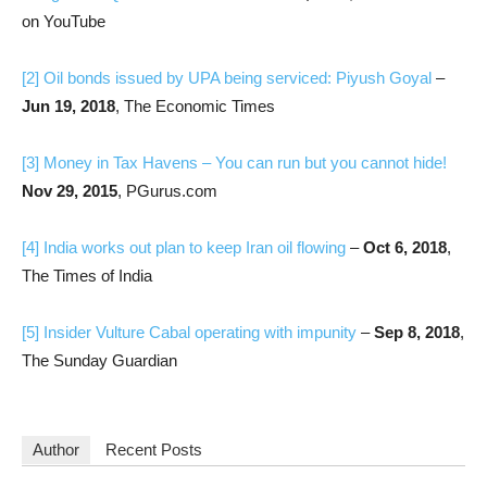
on YouTube
[2]
Oil bonds issued by UPA being serviced: Piyush Goyal
–
Jun 19, 2018
, The Economic Times
[3]
Money in Tax Havens – You can run but you cannot hide!
Nov 29, 2015
, PGurus.com
[4]
India works out plan to keep Iran oil flowing
–
Oct 6, 2018
,
The Times of India
[5]
Insider Vulture Cabal operating with impunity
–
Sep 8, 2018
,
The Sunday Guardian
Author
Recent Posts