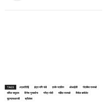
TAGS
#एलटीटीई
इंद्रा मणि पांडे
एमके स्टालिन
ओआईसी
गोटाबैया राजपक्षे
तमिल समुदाय
दिनेश गुनावर्दना
नरेंद्र मोदी
महिंदा राजपक्षे
मिशेल बाचेलेट
यूएनएचआरसी
श्रीलंका