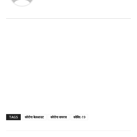
TAGS
कोरोना बेलआउट
कोरोना वायरस
कोविद-19