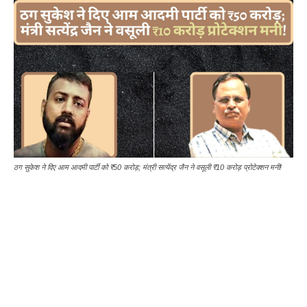
ठग सुकेश ने दिए आम आदमी पार्टी को ₹50 करोड़; मंत्री सत्येंद्र जैन ने वसूली ₹10 करोड़ प्रोटेक्शन मनी!