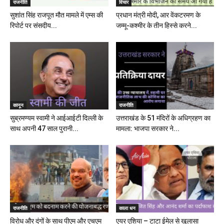
राजनीति
विचार
सुशांत सिंह राजपूत मौत मामले में एम्स की
प्रधान मंत्री मोदी, आर वेंकटरमण के
रिपोर्ट पर संसदीय...
जम्मू-कश्मीर के तीन हिस्से करने...
कानून
राजनीति
सुब्रमण्यम स्वामी ने आईआईटी दिल्ली के
उत्तराखंड के 51 मंदिरों के अधिग्रहण का
साथ अपनी 47 साल पुरानी...
मामला: भाजपा सरकार ने...
राजनीति
काला धन
विरोध और दंगों के साथ पीएम और एचएम
एयर एशिया – टाटा ईमेल से खुलासा