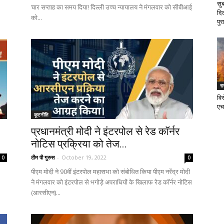
सु
चार सप्ताह का समय दिया! दिल्ली उच्च न्यायालय ने मंगलवार को सीबीआई
दि
को...
पुर
र
वि
एच
कूटनीति
प्रधानमंत्री मोदी ने इंटरपोल से रेड कॉर्नर
नोटिस प्रक्रिया को तेज...
टीम पी गुरुस
-
October 19, 2022
0
0
पीएम मोदी ने 90वीं इंटरपोल महासभा को संबोधित किया पीएम नरेंद्र मोदी
ने मंगलवार को इंटरपोल से भगोड़े अपराधियों के खिलाफ रेड कॉर्नर नोटिस
(आरसीएन)...