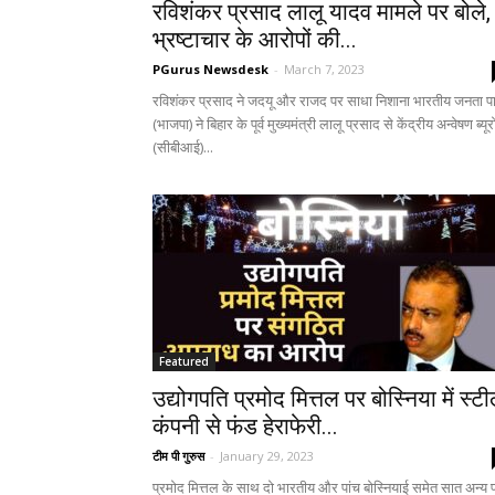
रविशंकर प्रसाद लालू यादव मामले पर बोले,
भ्रष्टाचार के आरोपों की...
PGurus Newsdesk
-
March 7, 2023
रविशंकर प्रसाद ने जदयू और राजद पर साधा निशाना भारतीय जनता पार
(भाजपा) ने बिहार के पूर्व मुख्यमंत्री लालू प्रसाद से केंद्रीय अन्वेषण ब्यूर
(सीबीआई)...
Featured
उद्योगपति प्रमोद मित्तल पर बोस्निया में स्ट
कंपनी से फंड हेराफेरी...
टीम पी गुरुस
-
January 29, 2023
प्रमोद मित्तल के साथ दो भारतीय और पांच बोस्नियाई समेत सात अन्य 