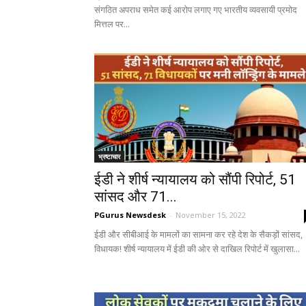
संगठित अपराध समेत कई आरोप लगाए गए भारतीय व्यवसायी प्रमोद
मित्तल पर...
भ्रष्टाचार
ईडी ने शीर्ष न्यायालय को सौंपी रिपोर्ट, 51
सांसद और 71...
PGurus Newsdesk
-
November 15, 2022
ईडी और सीबीआई के मामलों का सामना कर रहे देश के सैकड़ों सांसद,
विधायक! शीर्ष न्यायालय में ईडी की ओर से दाखिल रिपोर्ट में खुलासा...