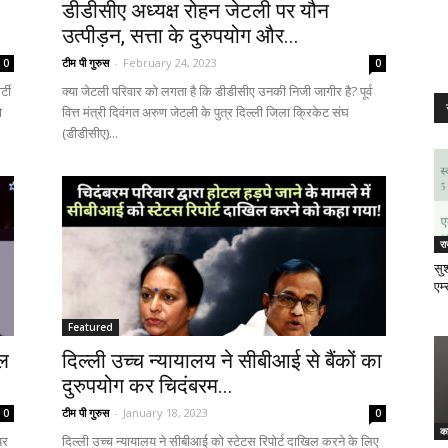
डीडीसीए अध्यक्ष रोहन जेटली पर यौन
उत्पीड़न, सत्ता के दुरुपयोग और...
टीम पी गुरुस
-
February 24, 2023
0
0
्टी
क्या जेटली परिवार को लगता है कि डीडीसीए उनकी निजी जागीर है? पूर्व
ो
वित्त मंत्री दिवंगत अरुण जेटली के पुत्र दिल्ली जिला क्रिकेट संघ
(डीडीसीए)...
र
सुश
एम्
Featured
ील
दिल्ली उच्च न्यायालय ने सीबीआई से बैंकों का
दुरुपयोग कर चिदंबरम...
टीम पी गुरुस
-
January 18, 2023
0
0
क
पर
दिल्ली उच्च न्यायालय ने सीबीआई को स्टेटस रिपोर्ट दाखिल करने के लिए