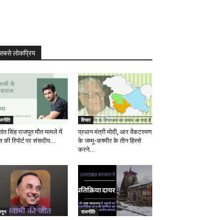
सबसे लोकप्रिय
ाजनीति
विचार
ांत सिंह राजपूत मौत मामले में
प्रधान मंत्री मोदी, आर वेंकटरमण
स की रिपोर्ट पर संसदीय...
के जम्मू-कश्मीर के तीन हिस्से
करने...
ानून
राजनीति