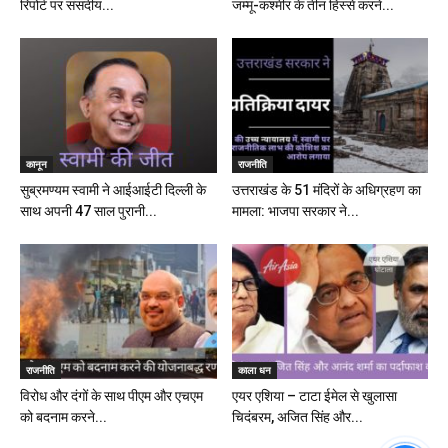
रिपोर्ट पर संसदीय...
जम्मू-कश्मीर के तीन हिस्से करने...
कानून
राजनीति
सुब्रमण्यम स्वामी ने आईआईटी दिल्ली के
उत्तराखंड के 51 मंदिरों के अधिग्रहण का
साथ अपनी 47 साल पुरानी...
मामला: भाजपा सरकार ने...
राजनीति
काला धन
विरोध और दंगों के साथ पीएम और एचएम
एयर एशिया – टाटा ईमेल से खुलासा
को बदनाम करने...
चिदंबरम, अजित सिंह और...