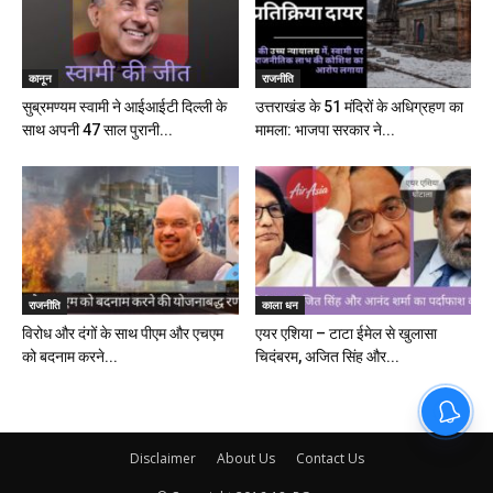
कानून
राजनीति
सुब्रमण्यम स्वामी ने आईआईटी दिल्ली के
उत्तराखंड के 51 मंदिरों के अधिग्रहण का
साथ अपनी 47 साल पुरानी...
मामला: भाजपा सरकार ने...
राजनीति
काला धन
विरोध और दंगों के साथ पीएम और एचएम
एयर एशिया – टाटा ईमेल से खुलासा
को बदनाम करने...
चिदंबरम, अजित सिंह और...
Disclaimer
About Us
Contact Us