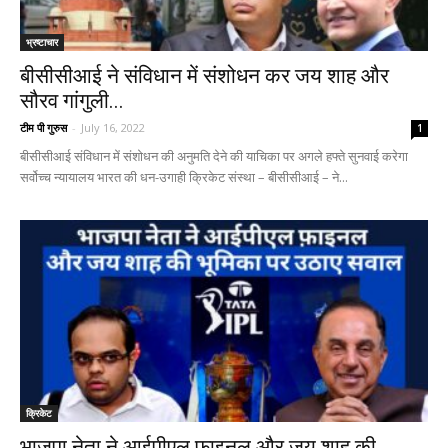
भ्रष्टाचार
बीसीसीआई ने संविधान में संशोधन कर जय शाह और
सौरव गांगुली...
टीम पी गुरुस
-
July 16, 2022
1
बीसीसीआई संविधान में संशोधन की अनुमति देने की याचिका पर अगले हफ्ते सुनवाई करेगा
सर्वोच्च न्यायालय भारत की धन-उगाही क्रिकेट संस्था – बीसीसीआई – ने...
क्रिकेट
भाजपा नेता ने आईपीएल फ़ाइनल और जय शाह की