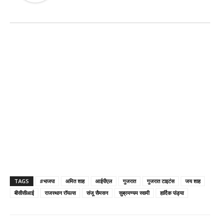
TAGS
#भाजपा
अमित शाह
आईपीएल
गुजरात
गुजरात टाइटंस
जय शाह
बीसीसीआई
राजस्थान रॉयल्स
संजू सैमसन
सुब्रमण्यम स्वामी
हार्दिक पांड्या