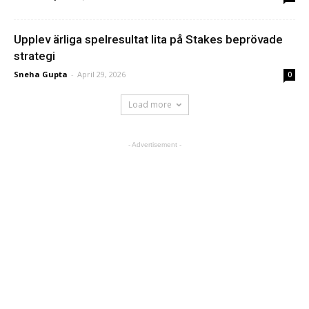
Upplev ärliga spelresultat lita på Stakes beprövade
strategi
Sneha Gupta
-
April 29, 2026
0
Load more
- Advertisement -