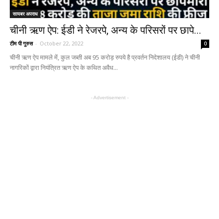
सायबर अपराध
चीनी ऋण ऐप: ईडी ने रेजरपे, अन्य के परिसरों पर छापे...
टीम पी गुरुस
-
October 22, 2022
0
चीनी ऋण ऐप मामले में, कुल जब्ती अब 95 करोड़ रुपये है प्रवर्तन निदेशालय (ईडी) ने चीनी
नागरिकों द्वारा नियंत्रित ऋण ऐप के कथित अवैध...
- Advertisement -