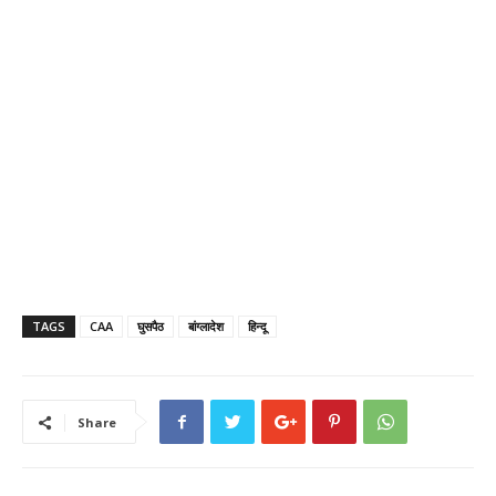
TAGS
CAA
घुसपैठ
बांग्लादेश
हिन्दू
Share