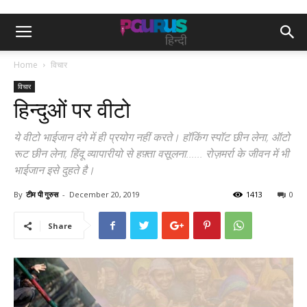
Home
विचार
विचार
हिन्दुओं पर वीटो
ये वीटो भाईजान दंगे में ही प्रयोग नहीं करते। हॉकिंग स्पॉट छीन लेना, ऑटो
रूट छीन लेना, हिंदू व्यापारीयो से हफ़्ता वसूलना...... रोज़मर्रा के जीवन में भी
भाईजान इसे दुहते है।
By
टीम पी गुरुस
-
December 20, 2019
1413
0
Share