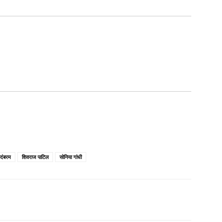
िदंबरम
शिवराज पाटिल
सोनिया गांधी