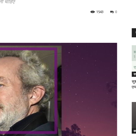
नी चाहिए!
1543
0
र
सुश
एम्
क