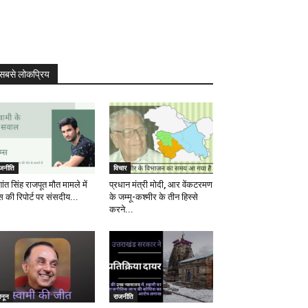
सबसे लोकप्रिय
ाजनीति
विचार
ांत सिंह राजपूत मौत मामले में
प्रधान मंत्री मोदी, आर वेंकटरमण
स की रिपोर्ट पर संसदीय...
के जम्मू-कश्मीर के तीन हिस्से
करने...
ानून
राजनीति