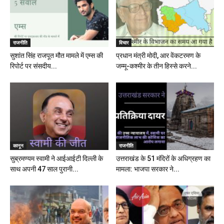
राजनीति
विचार
सुशांत सिंह राजपूत मौत मामले में एम्स की
प्रधान मंत्री मोदी, आर वेंकटरमण के
रिपोर्ट पर संसदीय...
जम्मू-कश्मीर के तीन हिस्से करने...
कानून
राजनीति
सुब्रमण्यम स्वामी ने आईआईटी दिल्ली के
उत्तराखंड के 51 मंदिरों के अधिग्रहण का
साथ अपनी 47 साल पुरानी...
मामला: भाजपा सरकार ने...