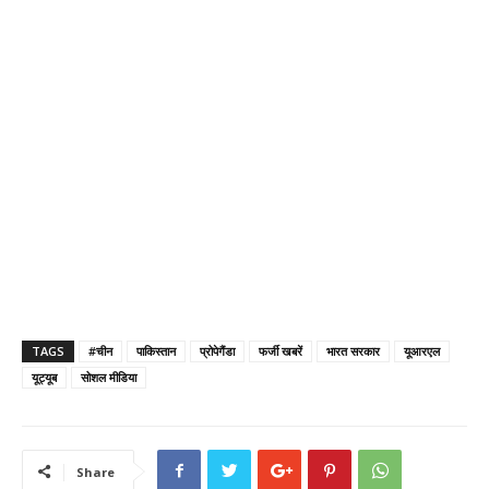
TAGS
#चीन
पाकिस्तान
प्रोपेगैंडा
फर्जी खबरें
भारत सरकार
यूआरएल
यूट्यूब
सोशल मीडिया
Share