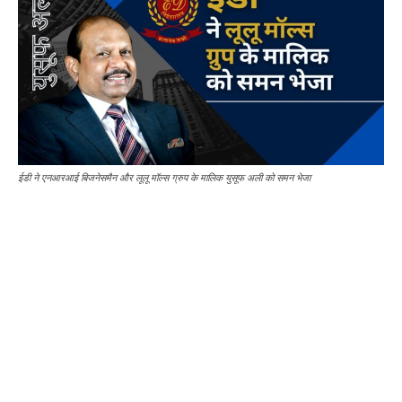
ईडी ने एनआरआई बिजनेसमैन और लूलू मॉल्स ग्रुप के मालिक युसूफ अली को समन भेजा