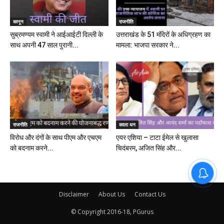
कानून
राजनीति
सुब्रमण्यम स्वामी ने आईआईटी दिल्ली के
उत्तराखंड के 51 मंदिरों के अधिग्रहण का
साथ अपनी 47 साल पुरानी...
मामला: भाजपा सरकार ने...
राजनीति
काला धन
विरोध और दंगों के साथ पीएम और एचएम
एयर एशिया – टाटा ईमेल से खुलासा
को बदनाम करने...
चिदंबरम, अजित सिंह और...
Disclaimer
About Us
Contact Us
© Copyright 2016-18, PGurus