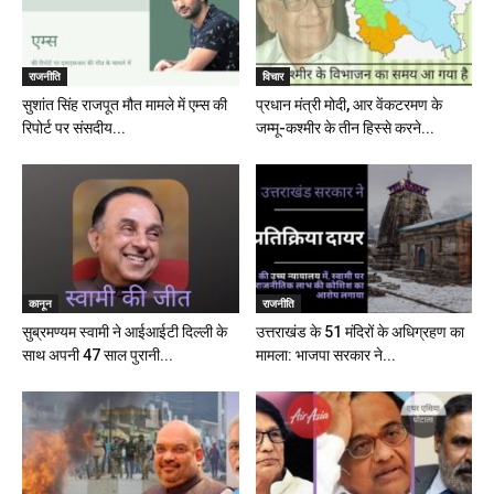
राजनीति
विचार
सुशांत सिंह राजपूत मौत मामले में एम्स की
प्रधान मंत्री मोदी, आर वेंकटरमण के
रिपोर्ट पर संसदीय...
जम्मू-कश्मीर के तीन हिस्से करने...
कानून
राजनीति
सुब्रमण्यम स्वामी ने आईआईटी दिल्ली के
उत्तराखंड के 51 मंदिरों के अधिग्रहण का
साथ अपनी 47 साल पुरानी...
मामला: भाजपा सरकार ने...