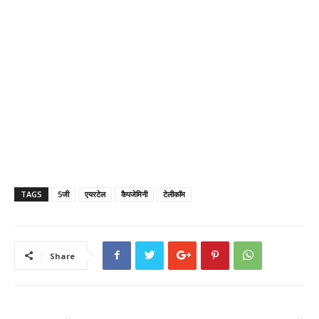
TAGS
5जी
एयरटेल
कैपजेमिनी
टेलीकॉम
Share