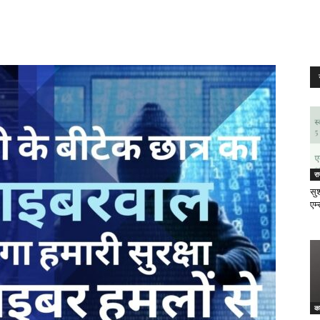
र
सुश
एम्
क