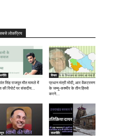
सबसे लोकप्रिय
ाजनीति
विचार
ांत सिंह राजपूत मौत मामले में
प्रधान मंत्री मोदी, आर वेंकटरमण
स की रिपोर्ट पर संसदीय...
के जम्मू-कश्मीर के तीन हिस्से
करने...
ानून
राजनीति