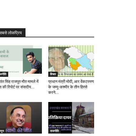
सबसे लोकप्रिय
ाजनीति
विचार
ांत सिंह राजपूत मौत मामले में
प्रधान मंत्री मोदी, आर वेंकटरमण
स की रिपोर्ट पर संसदीय...
के जम्मू-कश्मीर के तीन हिस्से
करने...
ानून
राजनीति