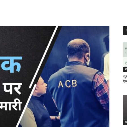
र
सुश
एम्
क