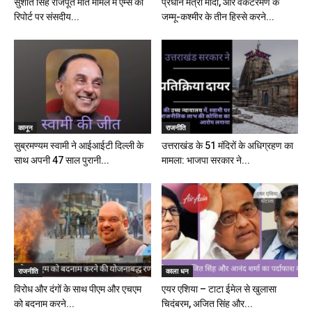
सुशांत सिंह राजपूत मौत मामले में एम्स की
प्रधान मंत्री मोदी, आर वेंकटरमण के
रिपोर्ट पर संसदीय...
जम्मू-कश्मीर के तीन हिस्से करने...
कानून
राजनीति
सुब्रमण्यम स्वामी ने आईआईटी दिल्ली के
उत्तराखंड के 51 मंदिरों के अधिग्रहण का
साथ अपनी 47 साल पुरानी...
मामला: भाजपा सरकार ने...
राजनीति
काला धन
विरोध और दंगों के साथ पीएम और एचएम
एयर एशिया – टाटा ईमेल से खुलासा
को बदनाम करने...
चिदंबरम, अजित सिंह और...