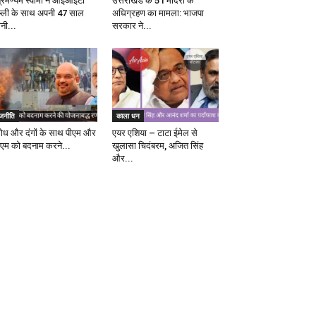
ब्रमण्यम स्वामी ने आईआईटी
उत्तराखंड के 51 मंदिरों के
ल्ली के साथ अपनी 47 साल
अधिग्रहण का मामला: भाजपा
ानी...
सरकार ने...
ाजनीति
काला धन
रोध और दंगों के साथ पीएम और
एयर एशिया – टाटा ईमेल से
एम को बदनाम करने...
खुलासा चिदंबरम, अजित सिंह
और...