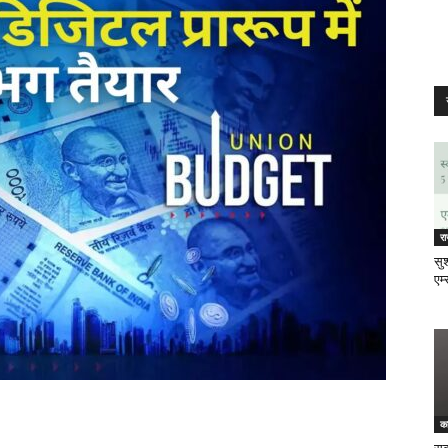
र
सुश
एम्
क