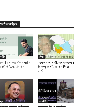
सबसे लोकप्रिय
ाजनीति
विचार
ांत सिंह राजपूत मौत मामले में
प्रधान मंत्री मोदी, आर वेंकटरमण
स की रिपोर्ट पर संसदीय...
के जम्मू-कश्मीर के तीन हिस्से
करने...
ानून
राजनीति