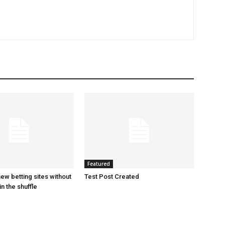
Featured
ew betting sites without
Test Post Created
in the shuffle