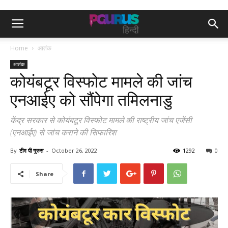
Home
आतंक
आतंक
कोयंबटूर विस्फोट मामले की जांच
एनआईए को सौंपेगा तमिलनाडु
केंद्र सरकार से कोयंबटूर विस्फोट मामले की राष्ट्रीय जांच एजेंसी
(एनआईए) से जांच कराने की सिफारिश
By
टीम पी गुरुस
-
October 26, 2022
1292
0
Share