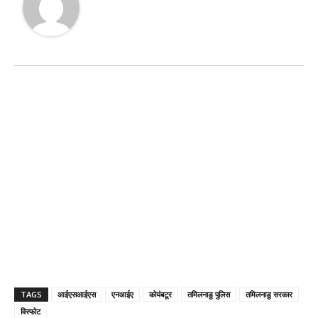
TAGS
आईएसआईएस
एनआईए
कोयंबटूर
तमिलनाडु पुलिस
तमिलनाडु सरकार
विस्फोट