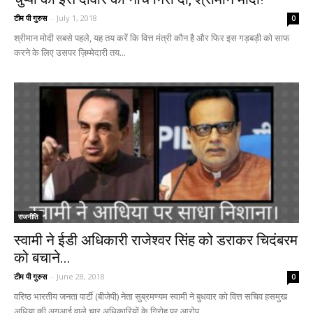
टीम पी गुरुस
-
July 1, 2018
0
श्रीमान मोदी सबसे पहले, यह तय करें कि वित्त मंत्री कौन है और फिर इस गड़बड़ी को साफ
करने के लिए उसपर ज़िम्मेदारी तय...
राजनीति
स्वामी ने ईडी अधिकारी राजेश्वर सिंह को डराकर चिदंबरम
को बचाने...
टीम पी गुरुस
-
June 28, 2018
0
वरिष्ठ भारतीय जनता पार्टी (बीजेपी) नेता सुब्रमण्यम स्वामी ने बुधवार को वित्त सचिव हसमुख
अधिया की अगुआई वाले चार अधिकारियों के गिरोह पर आरोप...