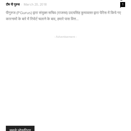
टीम पी गुरुस
-
March 20, 2018
1
पीगुरुज (PGurus) द्वारा संयुक्त सचिव (राजस्व) उदयसिंह कुमावतत द्वारा पेरिस में किये गए
कारनामों के बारे में रिपोर्ट चलाने के बाद, हमारे पास वित्त...
- Advertisement -
सबसे लोकप्रिय