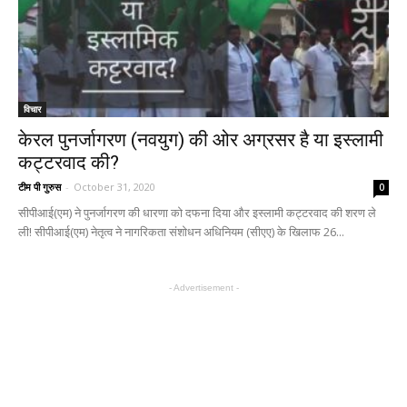
विचार
केरल पुनर्जागरण (नवयुग) की ओर अग्रसर है या इस्लामी
कट्टरवाद की?
टीम पी गुरुस
-
October 31, 2020
0
सीपीआई(एम) ने पुनर्जागरण की धारणा को दफना दिया और इस्लामी कट्टरवाद की शरण ले
ली! सीपीआई(एम) नेतृत्व ने नागरिकता संशोधन अधिनियम (सीएए) के खिलाफ 26...
- Advertisement -