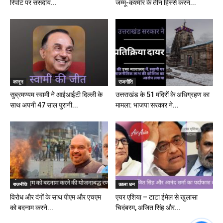
रिपोर्ट पर संसदीय...
जम्मू-कश्मीर के तीन हिस्से करने...
कानून
राजनीति
सुब्रमण्यम स्वामी ने आईआईटी दिल्ली के
उत्तराखंड के 51 मंदिरों के अधिग्रहण का
साथ अपनी 47 साल पुरानी...
मामला: भाजपा सरकार ने...
राजनीति
काला धन
विरोध और दंगों के साथ पीएम और एचएम
एयर एशिया – टाटा ईमेल से खुलासा
को बदनाम करने...
चिदंबरम, अजित सिंह और...